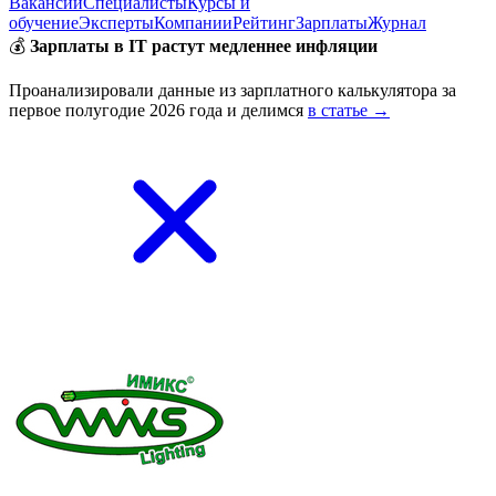
Вакансии
Специалисты
Курсы и
обучение
Эксперты
Компании
Рейтинг
Зарплаты
Журнал
💰
Зарплаты в IT растут медленнее инфляции
Проанализировали данные из зарплатного калькулятора за
первое полугодие 2026 года и делимся
в статье →