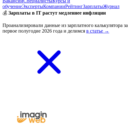
Вакансии
Специалисты
Курсы и
обучение
Эксперты
Компании
Рейтинг
Зарплаты
Журнал
💰
Зарплаты в IT растут медленнее инфляции
Проанализировали данные из зарплатного калькулятора за
первое полугодие 2026 года и делимся
в статье →