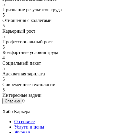
5
Признание результатов труда
5
Отношения с коллегами
5
Карьерный рост
5
Профессиональный рост
5
Комфортные условия труда
4
Социальный пакет
5
Адекватная зарплата
5
Современные технологии
5
Интересные задачи
0
Хабр Карьера
О сервисе
Услуги и цены
Журнал