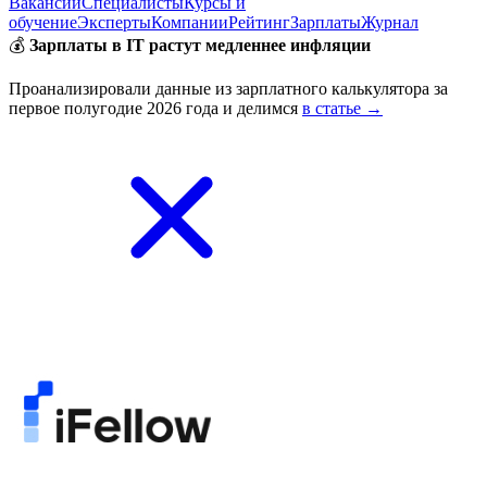
Вакансии
Специалисты
Курсы и
обучение
Эксперты
Компании
Рейтинг
Зарплаты
Журнал
💰
Зарплаты в IT растут медленнее инфляции
Проанализировали данные из зарплатного калькулятора за
первое полугодие 2026 года и делимся
в статье →