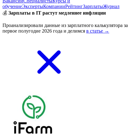
Вакансии
Специалисты
Курсы и
обучение
Эксперты
Компании
Рейтинг
Зарплаты
Журнал
💰
Зарплаты в IT растут медленнее инфляции
Проанализировали данные из зарплатного калькулятора за
первое полугодие 2026 года и делимся
в статье →