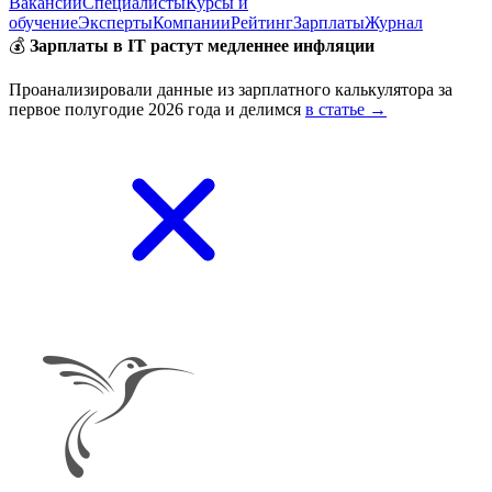
Вакансии
Специалисты
Курсы и
обучение
Эксперты
Компании
Рейтинг
Зарплаты
Журнал
💰
Зарплаты в IT растут медленнее инфляции
Проанализировали данные из зарплатного калькулятора за
первое полугодие 2026 года и делимся
в статье →