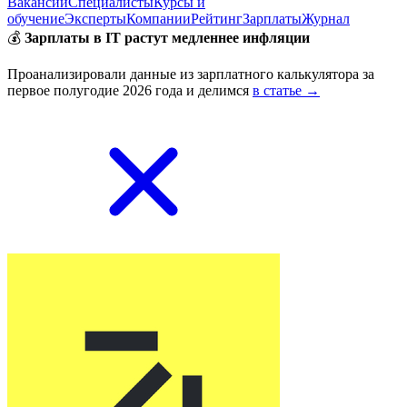
Вакансии
Специалисты
Курсы и
обучение
Эксперты
Компании
Рейтинг
Зарплаты
Журнал
💰
Зарплаты в IT растут медленнее инфляции
Проанализировали данные из зарплатного калькулятора за
первое полугодие 2026 года и делимся
в статье →