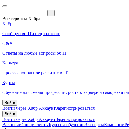
Все сервисы Хабра
Хабр
Сообщество IT-специалистов
Q&A
Ответы на любые вопросы об IT
Карьера
Профессиональное развитие в IT
Курсы
Обучение для смены профессии, роста в карьере и саморазвити
Войти
Войти через Хабр Аккаунт
Зарегистрироваться
Войти
Войти через Хабр Аккаунт
Зарегистрироваться
Вакансии
Специалисты
Курсы и обучение
Эксперты
Компании
Р