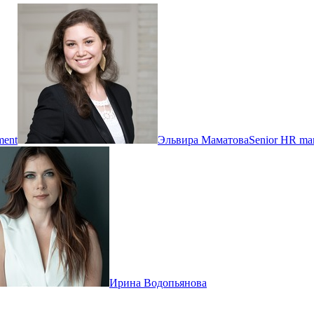
ment
Эльвира Маматова
Senior HR ma
Ирина Водопьянова