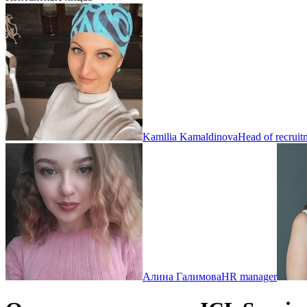
Kamilia Kamaldinova
Head of recruit
Алина Галимова
HR manager