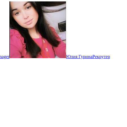
nager
Юлия Гурина
Рекрутер