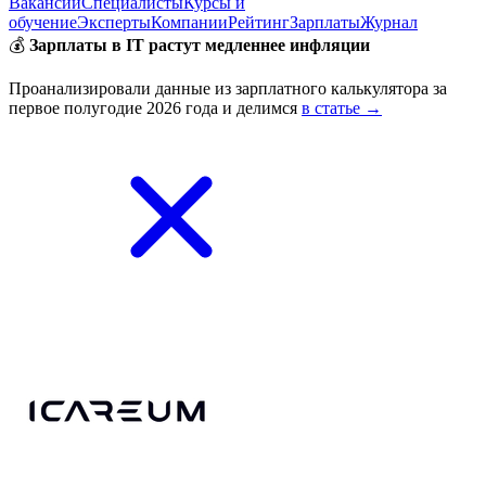
Вакансии
Специалисты
Курсы и
обучение
Эксперты
Компании
Рейтинг
Зарплаты
Журнал
💰
Зарплаты в IT растут медленнее инфляции
Проанализировали данные из зарплатного калькулятора за
первое полугодие 2026 года и делимся
в статье →