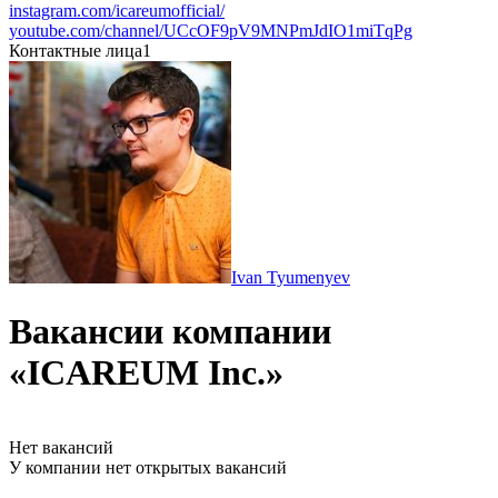
instagram.com/icareumofficial/
youtube.com/channel/UCcOF9pV9MNPmJdIO1miTqPg
Контактные лица
1
Ivan Tyumenyev
Вакансии компании
«ICAREUM Inc.»
Нет вакансий
У компании нет открытых вакансий