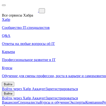
Все сервисы Хабра
Хабр
Сообщество IT-специалистов
Q&A
Ответы на любые вопросы об IT
Карьера
Профессиональное развитие в IT
Курсы
Обучение для смены профессии, роста в карьере и саморазвити
Войти
Войти через Хабр Аккаунт
Зарегистрироваться
Войти
Войти через Хабр Аккаунт
Зарегистрироваться
Вакансии
Специалисты
Курсы и обучение
Эксперты
Компании
Р