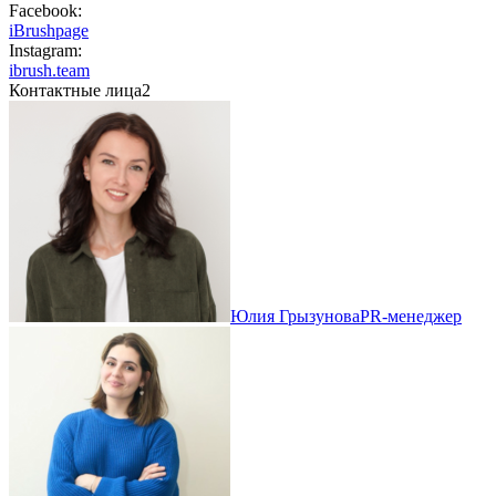
Facebook:
iBrushpage
Instagram:
ibrush.team
Контактные лица
2
Юлия Грызунова
PR-менеджер