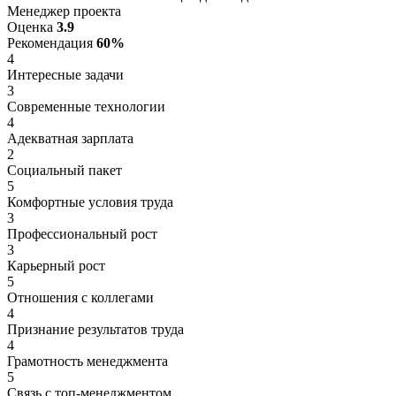
Менеджер проекта
Оценка
3.9
Рекомендация
60%
4
Интересные задачи
3
Современные технологии
4
Адекватная зарплата
2
Социальный пакет
5
Комфортные условия труда
3
Профессиональный рост
3
Карьерный рост
5
Отношения с коллегами
4
Признание результатов труда
4
Грамотность менеджмента
5
Связь с топ-менеджментом