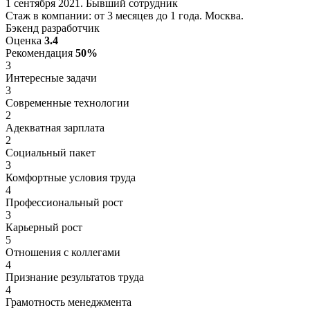
1 сентября 2021. Бывший сотрудник
Стаж в компании: от 3 месяцев до 1 года. Москва.
Бэкенд разработчик
Оценка
3.4
Рекомендация
50%
3
Интересные задачи
3
Современные технологии
2
Адекватная зарплата
2
Социальный пакет
3
Комфортные условия труда
4
Профессиональный рост
3
Карьерный рост
5
Отношения с коллегами
4
Признание результатов труда
4
Грамотность менеджмента