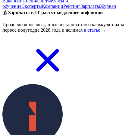
Вакансии
Специалисты
Курсы и
обучение
Эксперты
Компании
Рейтинг
Зарплаты
Журнал
💰
Зарплаты в IT растут медленнее инфляции
Проанализировали данные из зарплатного калькулятора за
первое полугодие 2026 года и делимся
в статье →