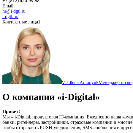
+7 (812) 426-99-88
Email:
hr@i-dgtl.ru
i-dgtl.ru/
Контактные лица
1
Vladlena Antonyuk
Менеджер по ко
О компании «i-Digital»
Привет!
Мы – i-Digital, продуктовая IT-компания. Ежедневно наша ко
банки, ритейлеры, застройщики, страховые компании и многи
чтобы отправлять PUSH-уведомления, SMS-сообщения и други