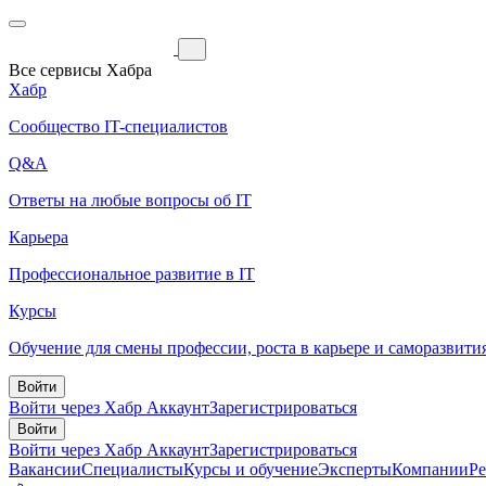
Все сервисы Хабра
Хабр
Сообщество IT-специалистов
Q&A
Ответы на любые вопросы об IT
Карьера
Профессиональное развитие в IT
Курсы
Обучение для смены профессии, роста в карьере и саморазвити
Войти
Войти через Хабр Аккаунт
Зарегистрироваться
Войти
Войти через Хабр Аккаунт
Зарегистрироваться
Вакансии
Специалисты
Курсы и обучение
Эксперты
Компании
Р