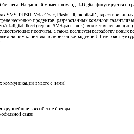
 бизнеса. На данный момент команда i-Digital фокусируется на 
как SMS, PUSH, VoiceCode, FlashCall, mobile-iD, таргетированна
еле несколько продуктов, разработанных командой талантливых 
ть), i-digital direct (сервис SMS-рассылок), виджет верификац
существующие продукты, а также реализуем разработку новых р
яем нашим клиентам полное сопровождение ИТ инфраструктуры
в
ых коммуникаций вместе с нами!
ся крупнейшие российские бренды
мобильной связи