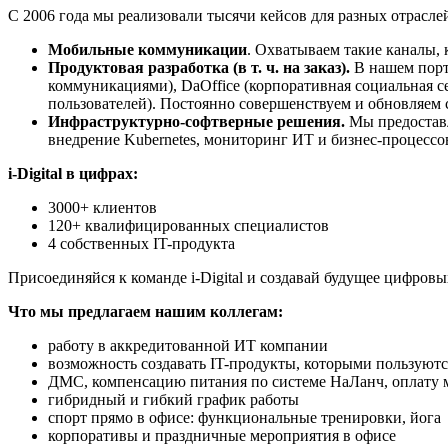
C 2006 года мы реализовали тысячи кейсов для разных отраслей
Мобильные коммуникации
. Охватываем такие каналы, 
Продуктовая разработка (в т. ч. на заказ).
В нашем портф
коммуникациями), DaOffice (корпоративная социальная се
пользователей). Постоянно совершенствуем и обновляем 
Инфраструктурно-софтверные решения.
Мы предоставл
внедрение Kubernetes, мониторинг ИТ и бизнес-процессо
i
-
Digital
в цифрах:
3000+ клиентов
120+ квалифицированных специалистов
4 собственных IT-продукта
Присоединяйся к команде i-Digital и создавай будущее цифров
Что мы предлагаем нашим коллегам:
работу в аккредитованной ИТ компании
возможность создавать IT-продукты, которыми пользуют
ДМС, компенсацию питания по системе НаЛанч, оплату 
гибридный и гибкий график работы
спорт прямо в офисе: функциональные тренировки, йога
корпоративы и праздничные мероприятия в офисе