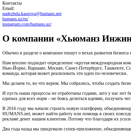
Контакты
Email:
nadezhda.kaurova@humans.net
humans.uz/ru/
instagram.com/humans.uz/
О компании «Хьюманз Инжи
Обычно в разделе о компании пишут о вехах развития бизнеса 
Нам вполне подходит определение «крутая международная кома
Нью-Йорке, Варшаве, Москве, Санкт-Петербурге, Ташкенте, Си
команда, которая может реализовать эти идеи по-человечески.
Мы делаем то, во что верим. Мы собрались, чтобы создать бизн
И пусть наши процессы не отработаны годами, зато у нас нет б
единых для всех норм – не боясь делиться идеями, получать че
В 2016 году мы начали строить новую платформу, объединяющу
HUMANS.net, может найти работу или помощь в своих повседне
рекламе денег нашим клиентам. Потому что благодаря их усилия
Два года назад мы придумали супер-приложение, объединяюще