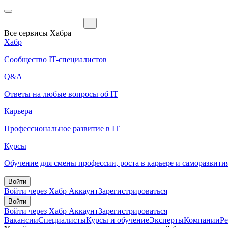
Все сервисы Хабра
Хабр
Сообщество IT-специалистов
Q&A
Ответы на любые вопросы об IT
Карьера
Профессиональное развитие в IT
Курсы
Обучение для смены профессии, роста в карьере и саморазвити
Войти
Войти через Хабр Аккаунт
Зарегистрироваться
Войти
Войти через Хабр Аккаунт
Зарегистрироваться
Вакансии
Специалисты
Курсы и обучение
Эксперты
Компании
Р