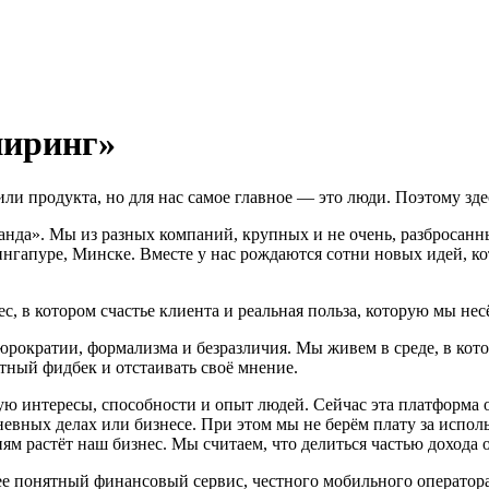
ниринг»
или продукта, но для нас самое главное — это люди. Поэтому зд
нда». Мы из разных компаний, крупных и не очень, разбросанны
нгапуре, Минске. Вместе у нас рождаются сотни новых идей, к
ес, в котором счастье клиента и реальная польза, которую мы н
юрократии, формализма и безразличия. Мы живем в среде, в кото
стный фидбек и отстаивать своё мнение.
ю интересы, способности и опыт людей. Сейчас эта платформа о
вных делах или бизнесе. При этом мы не берём плату за исполь
м растёт наш бизнес. Мы считаем, что делиться частью дохода о
е понятный финансовый сервис, честного мобильного оператора