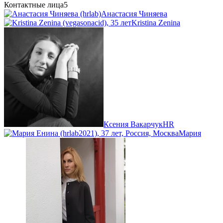
Контактные лица
5
Анастасия Чиняева
Kristina Zenina
Ксения Вакарчук
HR
Мария