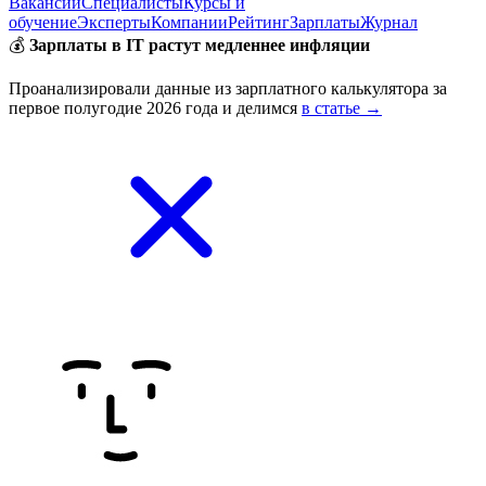
Вакансии
Специалисты
Курсы и
обучение
Эксперты
Компании
Рейтинг
Зарплаты
Журнал
💰
Зарплаты в IT растут медленнее инфляции
Проанализировали данные из зарплатного калькулятора за
первое полугодие 2026 года и делимся
в статье →