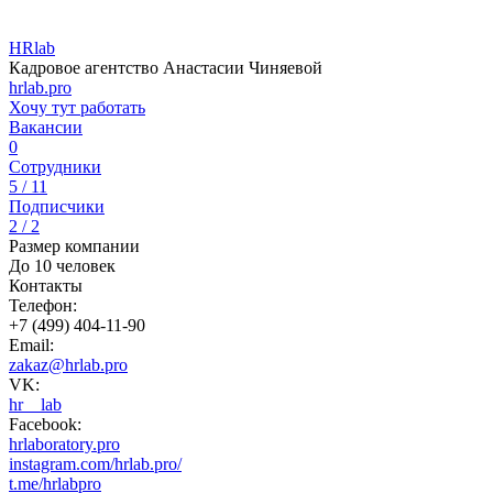
HRlab
Кадровое агентство Анастасии Чиняевой
hrlab.pro
Хочу тут работать
Вакансии
0
Сотрудники
5 / 11
Подписчики
2 / 2
Размер компании
До 10 человек
Контакты
Телефон:
+7 (499) 404-11-90
Email:
zakaz@hrlab.pro
VK:
hr__lab
Facebook:
hrlaboratory.pro
instagram.com/hrlab.pro/
t.me/hrlabpro