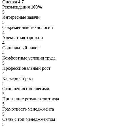
Оценка
4.7
Рекомендация
100%
5
Интересные задачи
5
Современные технологии
4
Адекватная зарплата
4
Социальный пакет
4
Комфортные условия труда
5
Профессиональный рост
4
Карьерный рост
5
Отношения с коллегами
5
Признание результатов труда
5
Грамотность менеджмента
5
Связь с топ-менеджментом
5