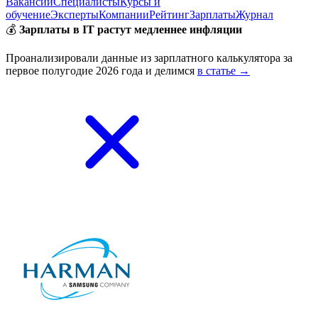
Вакансии
Специалисты
Курсы и
обучение
Эксперты
Компании
Рейтинг
Зарплаты
Журнал
💰
Зарплаты в IT растут медленнее инфляции
Проанализировали данные из зарплатного калькулятора за
первое полугодие 2026 года и делимся
в статье →