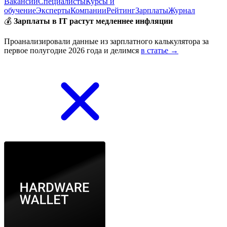
Вакансии
Специалисты
Курсы и
обучение
Эксперты
Компании
Рейтинг
Зарплаты
Журнал
💰
Зарплаты в IT растут медленнее инфляции
Проанализировали данные из зарплатного калькулятора за
первое полугодие 2026 года и делимся
в статье →