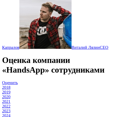
Капралов
Виталий Лялин
CEO
Оценка компании
«HandsApp» сотрудниками
Оценить
2018
2019
2020
2021
2022
2023
2024