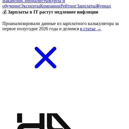
Вакансии
Специалисты
Курсы и
обучение
Эксперты
Компании
Рейтинг
Зарплаты
Журнал
💰
Зарплаты в IT растут медленнее инфляции
Проанализировали данные из зарплатного калькулятора за
первое полугодие 2026 года и делимся
в статье →