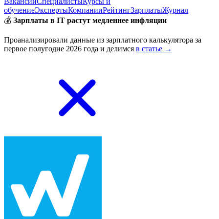
Вакансии
Специалисты
Курсы и
обучение
Эксперты
Компании
Рейтинг
Зарплаты
Журнал
💰
Зарплаты в IT растут медленнее инфляции
Проанализировали данные из зарплатного калькулятора за
первое полугодие 2026 года и делимся
в статье →