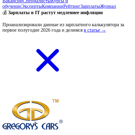
Вакансии
Специалисты
Курсы и
обучение
Эксперты
Компании
Рейтинг
Зарплаты
Журнал
💰
Зарплаты в IT растут медленнее инфляции
Проанализировали данные из зарплатного калькулятора за
первое полугодие 2026 года и делимся
в статье →