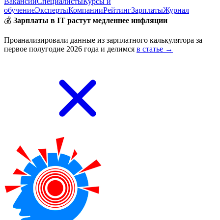
Вакансии
Специалисты
Курсы и
обучение
Эксперты
Компании
Рейтинг
Зарплаты
Журнал
💰
Зарплаты в IT растут медленнее инфляции
Проанализировали данные из зарплатного калькулятора за
первое полугодие 2026 года и делимся
в статье →