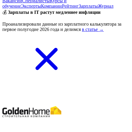
Вакансии
Специалисты
Курсы и
обучение
Эксперты
Компании
Рейтинг
Зарплаты
Журнал
💰
Зарплаты в IT растут медленнее инфляции
Проанализировали данные из зарплатного калькулятора за
первое полугодие 2026 года и делимся
в статье →