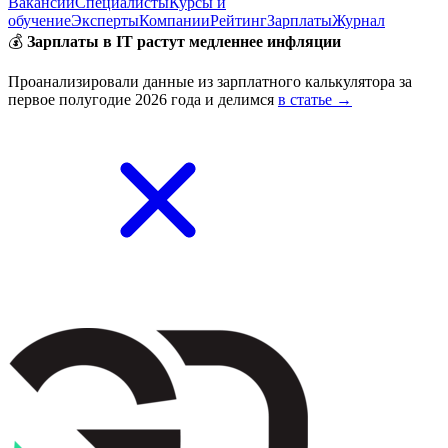
Вакансии
Специалисты
Курсы и
обучение
Эксперты
Компании
Рейтинг
Зарплаты
Журнал
💰
Зарплаты в IT растут медленнее инфляции
Проанализировали данные из зарплатного калькулятора за
первое полугодие 2026 года и делимся
в статье →