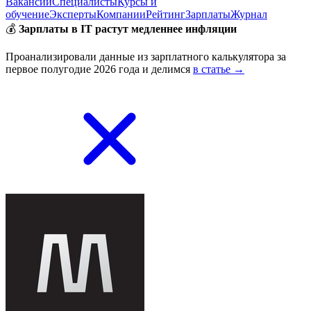
Вакансии
Специалисты
Курсы и
обучение
Эксперты
Компании
Рейтинг
Зарплаты
Журнал
💰
Зарплаты в IT растут медленнее инфляции
Проанализировали данные из зарплатного калькулятора за
первое полугодие 2026 года и делимся
в статье →