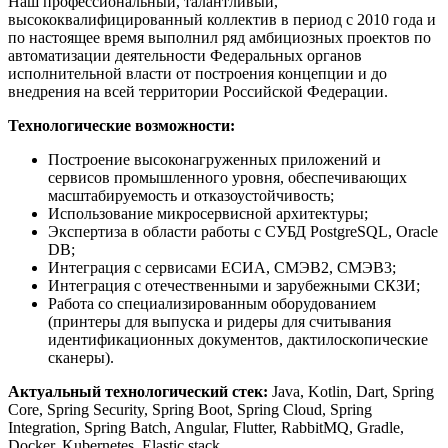
Наш профессиональный, талантливый,
высококвалифицированный коллектив в период с 2010 года и
по настоящее время выполнил ряд амбициозных проектов по
автоматизации деятельности Федеральных органов
исполнительной власти от построения концепции и до
внедрения на всей территории Российской Федерации.
Технологические возможности:
Построение высоконагруженных приложений и
сервисов промышленного уровня, обеспечивающих
масштабируемость и отказоустойчивость;
Использование микросервисной архитектуры;
Экспертиза в области работы с СУБД PostgreSQL, Oracle
DB;
Интеграция с сервисами ЕСИА, СМЭВ2, СМЭВ3;
Интеграция с отечественными и зарубежными СКЗИ;
Работа со специализированным оборудованием
(принтеры для выпуска и ридеры для считывания
идентификационных документов, дактилоскопические
сканеры).
Актуальный
технологический
стек
:
Java, Kotlin, Dart, Spring
Core, Spring Security, Spring Boot, Spring Cloud, Spring
Integration, Spring Batch, Angular, Flutter, RabbitMQ, Gradle,
Docker, Kubernetes, Elastic stack.