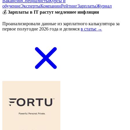
Вакансии
Специалисты
Курсы и
обучение
Эксперты
Компании
Рейтинг
Зарплаты
Журнал
💰
Зарплаты в IT растут медленнее инфляции
Проанализировали данные из зарплатного калькулятора за
первое полугодие 2026 года и делимся
в статье →