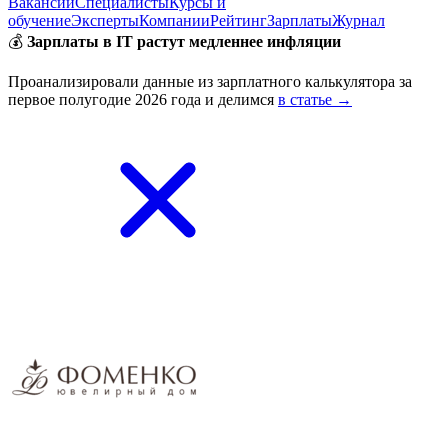
Вакансии
Специалисты
Курсы и
обучение
Эксперты
Компании
Рейтинг
Зарплаты
Журнал
💰
Зарплаты в IT растут медленнее инфляции
Проанализировали данные из зарплатного калькулятора за
первое полугодие 2026 года и делимся
в статье →