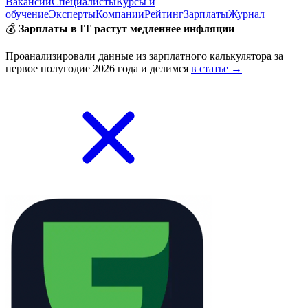
Вакансии
Специалисты
Курсы и
обучение
Эксперты
Компании
Рейтинг
Зарплаты
Журнал
💰
Зарплаты в IT растут медленнее инфляции
Проанализировали данные из зарплатного калькулятора за
первое полугодие 2026 года и делимся
в статье →