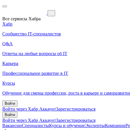
Все сервисы Хабра
Хабр
Сообщество IT-специалистов
Q&A
Ответы на любые вопросы об IT
Карьера
Профессиональное развитие в IT
Курсы
Обучение для смены профессии, роста в карьере и саморазвити
Войти
Войти через Хабр Аккаунт
Зарегистрироваться
Войти
Войти через Хабр Аккаунт
Зарегистрироваться
Вакансии
Специалисты
Курсы и обучение
Эксперты
Компании
Р