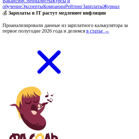
Вакансии
Специалисты
Курсы и
обучение
Эксперты
Компании
Рейтинг
Зарплаты
Журнал
💰
Зарплаты в IT растут медленнее инфляции
Проанализировали данные из зарплатного калькулятора за
первое полугодие 2026 года и делимся
в статье →