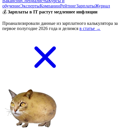
Вакансии
Специалисты
Курсы и
обучение
Эксперты
Компании
Рейтинг
Зарплаты
Журнал
💰
Зарплаты в IT растут медленнее инфляции
Проанализировали данные из зарплатного калькулятора за
первое полугодие 2026 года и делимся
в статье →