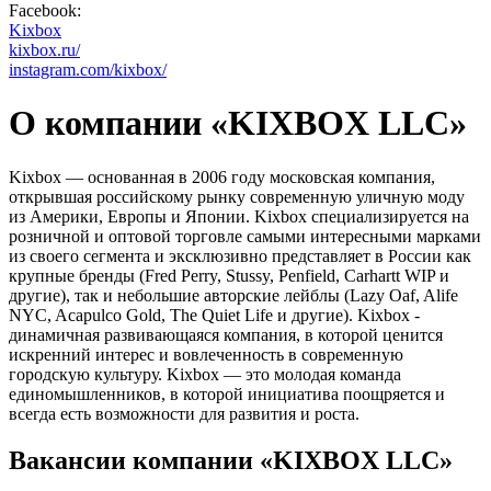
Facebook:
Kixbox
kixbox.ru/
instagram.com/kixbox/
О компании «KIXBOX LLC»
Kixbox — основанная в 2006 году московская компания,
открывшая российскому рынку современную уличную моду
из Америки, Европы и Японии. Kixbox специализируется на
розничной и оптовой торговле самыми интересными марками
из своего сегмента и эксклюзивно представляет в России как
крупные бренды (Fred Perry, Stussy, Penfield, Carhartt WIP и
другие), так и небольшие авторские лейблы (Lazy Oaf, Alife
NYC, Acapulco Gold, The Quiet Life и другие). Kixbox -
динамичная развивающаяся компания, в которой ценится
искренний интерес и вовлеченность в современную
городскую культуру. Kixbox — это молодая команда
единомышленников, в которой инициатива поощряется и
всегда есть возможности для развития и роста.
Вакансии компании «KIXBOX LLC»