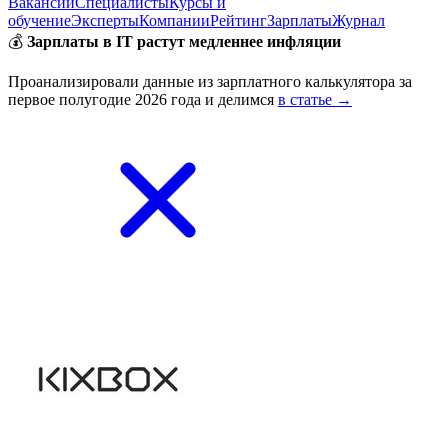
Вакансии
Специалисты
Курсы и
обучение
Эксперты
Компании
Рейтинг
Зарплаты
Журнал
💰
Зарплаты в IT растут медленнее инфляции
Проанализировали данные из зарплатного калькулятора за
первое полугодие 2026 года и делимся
в статье →