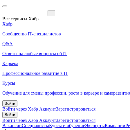
Все сервисы Хабра
Хабр
Сообщество IT-специалистов
Q&A
Ответы на любые вопросы об IT
Карьера
Профессиональное развитие в IT
Курсы
Обучение для смены профессии, роста в карьере и саморазвити
Войти
Войти через Хабр Аккаунт
Зарегистрироваться
Войти
Войти через Хабр Аккаунт
Зарегистрироваться
Вакансии
Специалисты
Курсы и обучение
Эксперты
Компании
Р