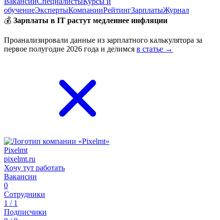
Вакансии
Специалисты
Курсы и
обучение
Эксперты
Компании
Рейтинг
Зарплаты
Журнал
💰
Зарплаты в IT растут медленнее инфляции
Проанализировали данные из зарплатного калькулятора за
первое полугодие 2026 года и делимся
в статье →
Pixelmt
pixelmt.ru
Хочу тут работать
Вакансии
0
Сотрудники
1 / 1
Подписчики