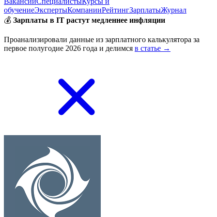
Вакансии
Специалисты
Курсы и
обучение
Эксперты
Компании
Рейтинг
Зарплаты
Журнал
💰
Зарплаты в IT растут медленнее инфляции
Проанализировали данные из зарплатного калькулятора за
первое полугодие 2026 года и делимся
в статье →