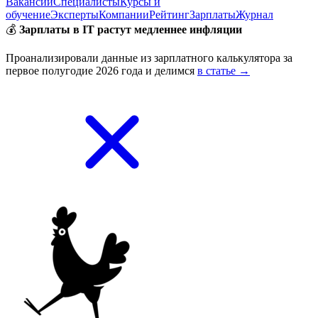
Вакансии
Специалисты
Курсы и
обучение
Эксперты
Компании
Рейтинг
Зарплаты
Журнал
💰
Зарплаты в IT растут медленнее инфляции
Проанализировали данные из зарплатного калькулятора за
первое полугодие 2026 года и делимся
в статье →