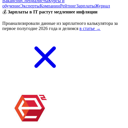
Вакансии
Специалисты
Курсы и
обучение
Эксперты
Компании
Рейтинг
Зарплаты
Журнал
💰
Зарплаты в IT растут медленнее инфляции
Проанализировали данные из зарплатного калькулятора за
первое полугодие 2026 года и делимся
в статье →