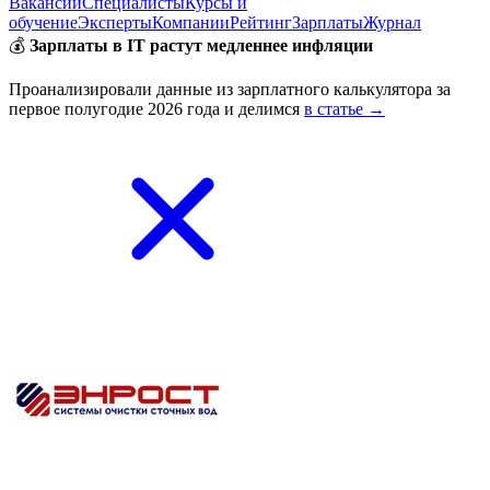
Вакансии
Специалисты
Курсы и
обучение
Эксперты
Компании
Рейтинг
Зарплаты
Журнал
💰
Зарплаты в IT растут медленнее инфляции
Проанализировали данные из зарплатного калькулятора за
первое полугодие 2026 года и делимся
в статье →