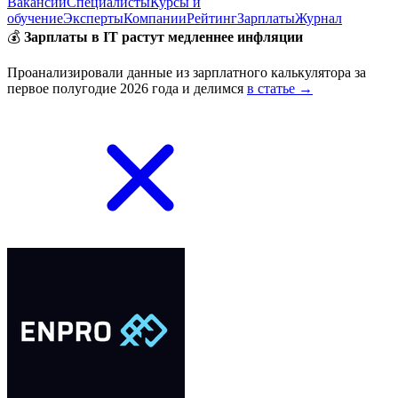
Вакансии
Специалисты
Курсы и
обучение
Эксперты
Компании
Рейтинг
Зарплаты
Журнал
💰
Зарплаты в IT растут медленнее инфляции
Проанализировали данные из зарплатного калькулятора за
первое полугодие 2026 года и делимся
в статье →