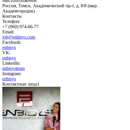
Местоположение
Россия, Томск, Академический пр-т, д. 8/8 (мкр.
Академгородок)
Контакты
Телефон:
+7 (960) 974-66-77
Email:
job@enbisys.com
Facebook:
enbisys
VK:
enbisys
LinkedIn:
enbisysteam
Instagram:
enbisys
Контактные лица
1