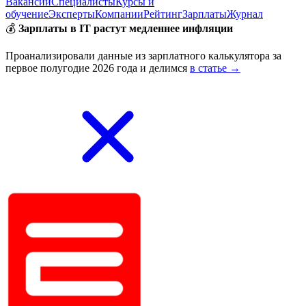
Вакансии
Специалисты
Курсы и
обучение
Эксперты
Компании
Рейтинг
Зарплаты
Журнал
💰
Зарплаты в IT растут медленнее инфляции
Проанализировали данные из зарплатного калькулятора за
первое полугодие 2026 года и делимся
в статье →