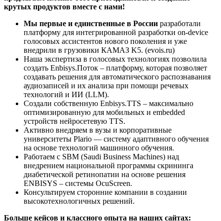
крутых продуктов вместе с нами!
Мы первые и единственные в России
разработали
платформу для интегрированной разработки on-device
голосовых ассистентов нового поколения и уже
внедрили в грузовики КАМАЗ K5. (evois.ru)
Наша экспертиза в голосовых технологиях позволила
создать Enbisys.Поток – платформу, которая позволяет
создавать решения для автоматического распознавания
аудиозаписей и их анализа при помощи речевых
технологий и ИИ (LLM).
Создали собственную Enbisys.TTS – максимально
оптимизированную для мобильных и embedded
устройств нейросетевую TTS.
Активно внедряем в вузы и корпоративные
университеты Plario — систему адаптивного обучения
на основе технологий машинного обучения.
Работаем с SBM (Saudi Business Machines) над
внедрением национальной программы скрининга
диабетической ретинопатии на основе решения
ENBISYS – системы OcuScreen.
Консультируем сторонние компании в создании
высокотехнологичных решений.
Больше кейсов и классного опыта на наших сайтах: