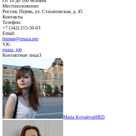
От 10 до 100 человек
Местоположение
Россия, Пермь, ул. Стахановская, д. 45
Контакты
Телефон:
+7 (342) 215-50-03
Email:
human@enaza.pro
VK:
enaza_job
Контактные лица
3
Maria Kovaleva
HRD