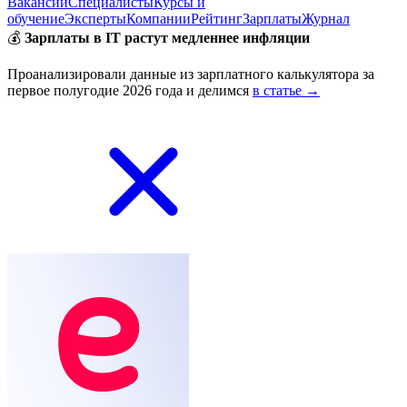
Вакансии
Специалисты
Курсы и
обучение
Эксперты
Компании
Рейтинг
Зарплаты
Журнал
💰
Зарплаты в IT растут медленнее инфляции
Проанализировали данные из зарплатного калькулятора за
первое полугодие 2026 года и делимся
в статье →