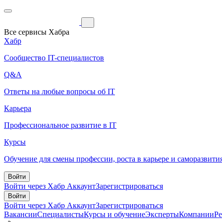
Все сервисы Хабра
Хабр
Сообщество IT-специалистов
Q&A
Ответы на любые вопросы об IT
Карьера
Профессиональное развитие в IT
Курсы
Обучение для смены профессии, роста в карьере и саморазвити
Войти
Войти через Хабр Аккаунт
Зарегистрироваться
Войти
Войти через Хабр Аккаунт
Зарегистрироваться
Вакансии
Специалисты
Курсы и обучение
Эксперты
Компании
Р