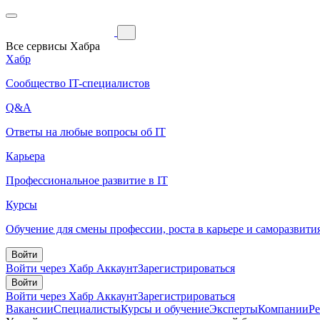
Все сервисы Хабра
Хабр
Сообщество IT-специалистов
Q&A
Ответы на любые вопросы об IT
Карьера
Профессиональное развитие в IT
Курсы
Обучение для смены профессии, роста в карьере и саморазвити
Войти
Войти через Хабр Аккаунт
Зарегистрироваться
Войти
Войти через Хабр Аккаунт
Зарегистрироваться
Вакансии
Специалисты
Курсы и обучение
Эксперты
Компании
Р