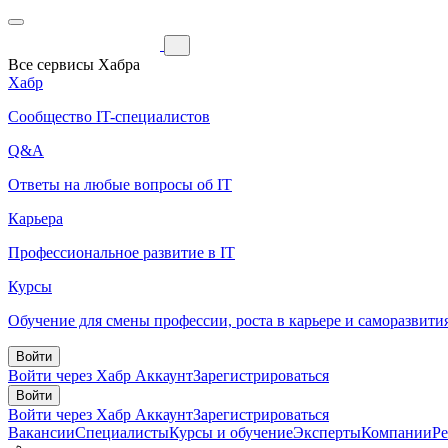
Все сервисы Хабра
Хабр
Сообщество IT-специалистов
Q&A
Ответы на любые вопросы об IT
Карьера
Профессиональное развитие в IT
Курсы
Обучение для смены профессии, роста в карьере и саморазвити
Войти
Войти через Хабр Аккаунт
Зарегистрироваться
Войти
Войти через Хабр Аккаунт
Зарегистрироваться
Вакансии
Специалисты
Курсы и обучение
Эксперты
Компании
Р