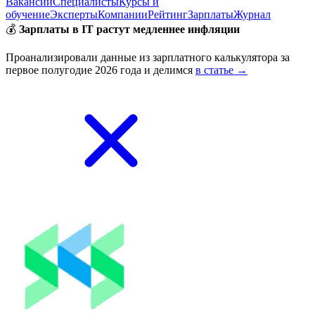
Вакансии
Специалисты
Курсы и
обучение
Эксперты
Компании
Рейтинг
Зарплаты
Журнал
💰
Зарплаты в IT растут медленнее инфляции
Проанализировали данные из зарплатного калькулятора за
первое полугодие 2026 года и делимся
в статье →