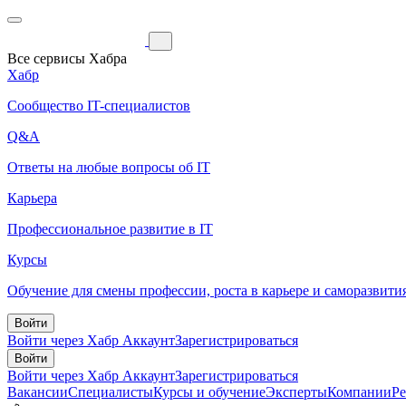
Все сервисы Хабра
Хабр
Сообщество IT-специалистов
Q&A
Ответы на любые вопросы об IT
Карьера
Профессиональное развитие в IT
Курсы
Обучение для смены профессии, роста в карьере и саморазвити
Войти
Войти через Хабр Аккаунт
Зарегистрироваться
Войти
Войти через Хабр Аккаунт
Зарегистрироваться
Вакансии
Специалисты
Курсы и обучение
Эксперты
Компании
Р