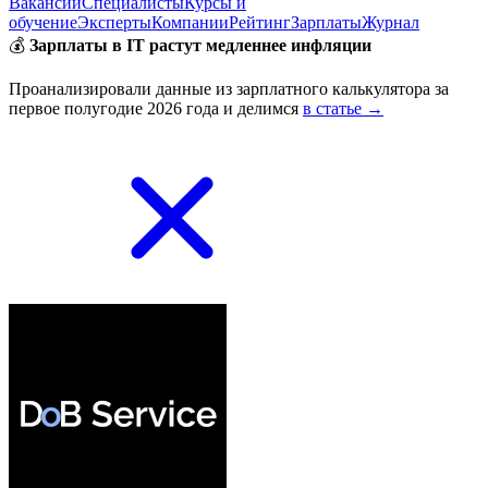
Вакансии
Специалисты
Курсы и
обучение
Эксперты
Компании
Рейтинг
Зарплаты
Журнал
💰
Зарплаты в IT растут медленнее инфляции
Проанализировали данные из зарплатного калькулятора за
первое полугодие 2026 года и делимся
в статье →