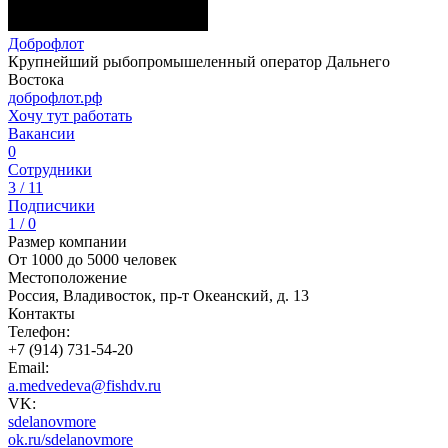
Доброфлот
Крупнейший рыбопромышеленный оператор Дальнего
Востока
доброфлот.рф
Хочу тут работать
Вакансии
0
Сотрудники
3 / 11
Подписчики
1 / 0
Размер компании
От 1000 до 5000 человек
Местоположение
Россия, Владивосток, пр-т Океанский, д. 13
Контакты
Телефон:
+7 (914) 731-54-20
Email:
a.medvedeva@fishdv.ru
VK:
sdelanovmore
ok.ru/sdelanovmore