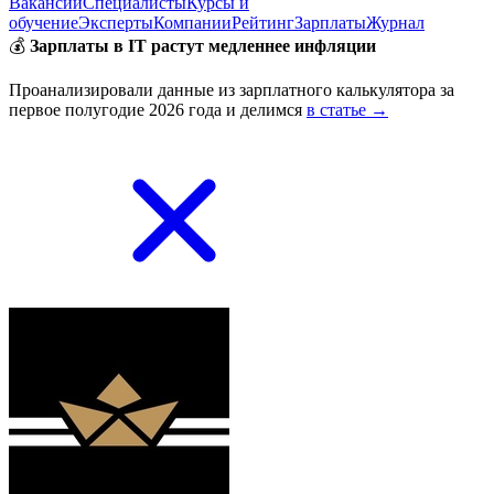
Вакансии
Специалисты
Курсы и
обучение
Эксперты
Компании
Рейтинг
Зарплаты
Журнал
💰
Зарплаты в IT растут медленнее инфляции
Проанализировали данные из зарплатного калькулятора за
первое полугодие 2026 года и делимся
в статье →