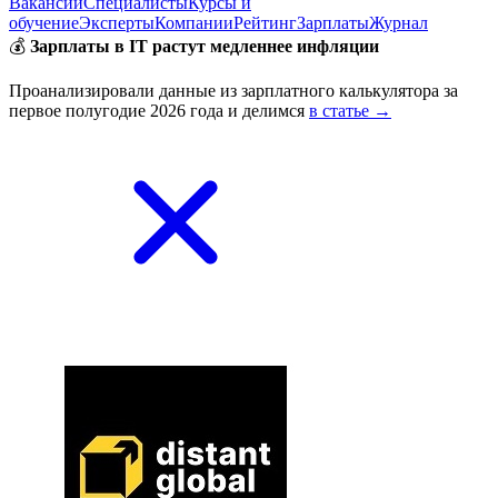
Вакансии
Специалисты
Курсы и
обучение
Эксперты
Компании
Рейтинг
Зарплаты
Журнал
💰
Зарплаты в IT растут медленнее инфляции
Проанализировали данные из зарплатного калькулятора за
первое полугодие 2026 года и делимся
в статье →