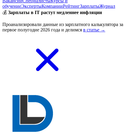
Вакансии
Специалисты
Курсы и
обучение
Эксперты
Компании
Рейтинг
Зарплаты
Журнал
💰
Зарплаты в IT растут медленнее инфляции
Проанализировали данные из зарплатного калькулятора за
первое полугодие 2026 года и делимся
в статье →