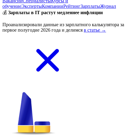
Вакансии
Специалисты
Курсы и
обучение
Эксперты
Компании
Рейтинг
Зарплаты
Журнал
💰
Зарплаты в IT растут медленнее инфляции
Проанализировали данные из зарплатного калькулятора за
первое полугодие 2026 года и делимся
в статье →