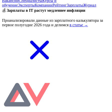
Вакансии
Специалисты
Курсы и
обучение
Эксперты
Компании
Рейтинг
Зарплаты
Журнал
💰
Зарплаты в IT растут медленнее инфляции
Проанализировали данные из зарплатного калькулятора за
первое полугодие 2026 года и делимся
в статье →