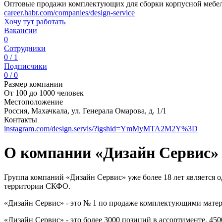
Оптовые продажи комплектующих для сборки корпусной мебе
career.habr.com/companies/design-service
Хочу тут работать
Вакансии
0
Сотрудники
0 / 1
Подписчики
0 / 0
Размер компании
От 100 до 1000 человек
Местоположение
Россия, Махачкала, ул. Генерала Омарова, д. 1/1
Контакты
instagram.com/design.servis/?igshid=YmMyMTA2M2Y%3D
О компании «Дизайн Сервис»
Группа компаний «Дизайн Сервис» уже более 18 лет является
территории СКФО.
«Дизайн Сервис» - это № 1 по продаже комплектующими матери
«Дизайн Сервис» - это более 3000 позиций в ассортименте, 4